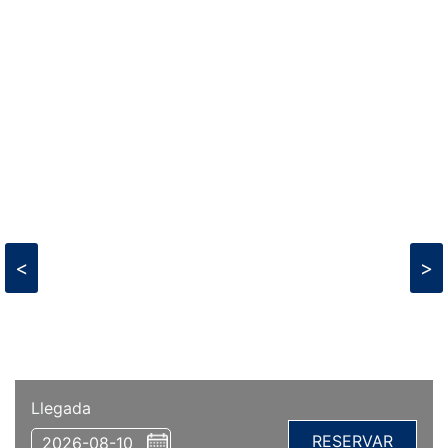
<
>
Llegada